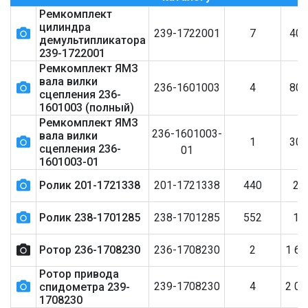
Ремкомплект
цилиндра
239-1722001
7
40
демультипликатора
239-1722001
Ремкомплект ЯМЗ
вала вилки
236-1601003
4
80
сцепления 236-
1601003 (полный)
Ремкомплект ЯМЗ
236-1601003-
вала вилки
1
30
сцепления 236-
01
1601003-01
Ролик 201-1721338
201-1721338
440
25
Ролик 238-1701285
238-1701285
552
15
Ротор 236-1708230
236-1708230
2
1 6
Ротор привода
239-1708230
4
2 0
спидометра 239-
1708230