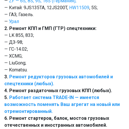
—
ZF — 6S, 8S, 9S, 16S (Германия);
— Китай: 9JS135TA, 12JS200T,
HW11509
, 5S;
— ГАЗ, Газель.
—
Урал
2. Ремонт КПП и ГМП (ГТР) спецтехники:
— LK 855, 833;
— ДЗ-98;
— ГС-14.02;
— XCMG;
— LiuGong;
— Komatsu.
3.
Ремонт редукторов грузовых автомобилей и
спецтехники (любых).
4. Ремонт раздаточных грузовых КПП (любых).
5.
Работает система TRADE-IN — имеется
возможность поменять Ваш агрегат на новый или
отремонтированный.
6. Ремонт стартеров, балок, мостов грузовых
отечественных и иностранных автомобилей.