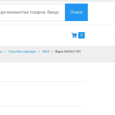
Поиск
0
ры
Коробка передач
МАЗ
Фара 34/341/191