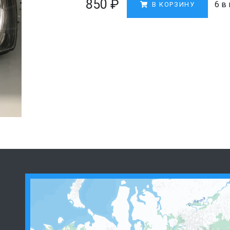
850
₽
6 в
В КОРЗИНУ