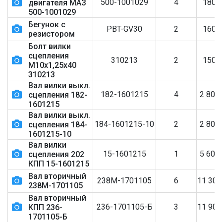
500-1001029
4
180
двигателя МАЗ
500-1001029
Бегунок с
PBT-GV30
2
160
резистором
Болт вилки
сцепления
310213
2
150
М10х1,25х40
310213
Вал вилки выкл.
182-1601215
4
2 800
сцепления 182-
1601215
Вал вилки выкл.
184-1601215-10
2
2 800
сцепления 184-
1601215-10
Вал вилки
15-1601215
1
5 600
сцепления 202
КПП 15-1601215
Вал вторичный
238М-1701105
6
11 30
238М-1701105
Вал вторичный
236-1701105-Б
3
11 90
КПП 236-
1701105-Б