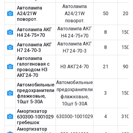
Автолампа
Автолампа
А24/21W
А24/21W
50
20
₽
поворот.
поворот.
Автолампа АКГ
Автолампа АКГ
8
150
Н4 24-75+70
Н4 24-75+70
Автолампа АКГ
Автолампа АКГ
8
150
Н7 24-70-3
Н7 24-70-3
Автолампа
галогеновая с
Н3 АКГ24-70
21
90
₽
проводом Н3
АКГ24-70
Автомобильные
Автомобильные
предохранители
предохранители
3
150
флажковые,
флажковые,
10шт 5-30А
10шт 5-30А
Амортизатор
630300-1001029
4
310
630300-1001029
гребешок
Амортизатор