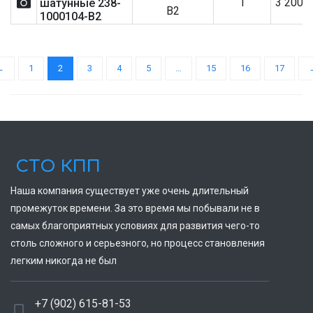
1
3 200
шатунные 238-
В2
1000104-В2
←
1
2
3
4
5
…
15
16
17
СТО КПП
Наша компания существует уже очень длительный
промежуток времени. За это время мы побывали не в
самых благоприятных условиях для развития чего-то
столь сложного и серьезного, но процесс становления
легким никогда не был
+7 (902) 615-81-53