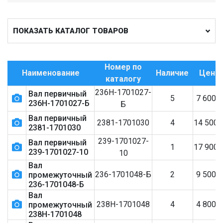
ПОКАЗАТЬ КАТАЛОГ ТОВАРОВ
Номер по
Наименование
Наличие
Цена
каталогу
236Н-1701027-
Вал первичный
5
7 600
236Н-1701027-Б
Б
Вал первичный
2381-1701030
4
14 500
2381-1701030
239-1701027-
Вал первичный
1
17 900
239-1701027-10
10
Вал
236-1701048-Б
2
9 500
промежуточный
236-1701048-Б
Вал
238Н-1701048
4
4 800
промежуточный
238Н-1701048