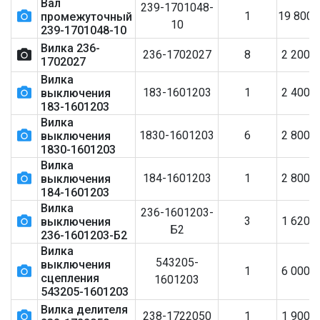
Вал
239-1701048-
1
19 800
промежуточный
10
239-1701048-10
Вилка 236-
236-1702027
8
2 200
1702027
Вилка
183-1601203
1
2 400
выключения
183-1601203
Вилка
1830-1601203
6
2 800
выключения
1830-1601203
Вилка
184-1601203
1
2 800
выключения
184-1601203
Вилка
236-1601203-
3
1 620
выключения
Б2
236-1601203-Б2
Вилка
543205-
выключения
1
6 000
сцепления
1601203
543205-1601203
Вилка делителя
238-1722050
1
1 900