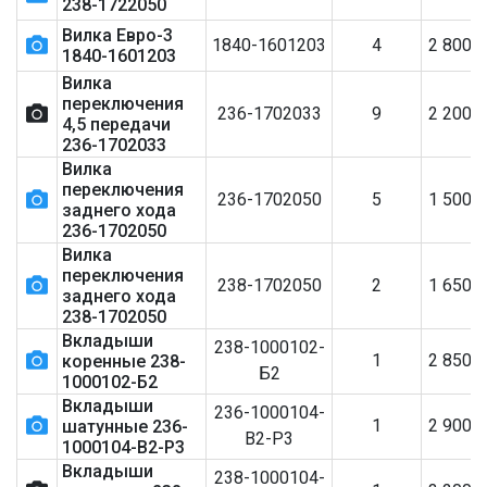
238-1722050
Вилка Евро-3
1840-1601203
4
2 800
1840-1601203
Вилка
переключения
236-1702033
9
2 200
4,5 передачи
236-1702033
Вилка
переключения
236-1702050
5
1 500
заднего хода
236-1702050
Вилка
переключения
238-1702050
2
1 650
заднего хода
238-1702050
Вкладыши
238-1000102-
1
2 850
коренные 238-
Б2
1000102-Б2
Вкладыши
236-1000104-
1
2 900
шатунные 236-
В2-Р3
1000104-В2-Р3
Вкладыши
238-1000104-