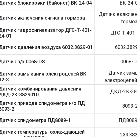
Датчик блокировки (байонет) ВК-24-04
ВК-24-
Датчик включен
Датчик включения сигнала тормоза
тормоз
Датчик гидросигнализатор ДГС-Т-401-
ДГС-Т-401-
24-01
Датчик давления воздуха 6032.3829-01
6032.382
Датчик з/х 0068-DS
0068-D
Датчик зам
Датчик замыкания электроцепей ВК
12-3
электроцепей
Датчик комбинирования давления
ДКД-2К-38
ДКД-2К-3829010
Датчик привода спидометра н/о ПД
8093-
8093-2
Датчик спидометра ПД8089-1
ПД8089
Датчик температуры охлаждающей
233.38