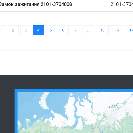
Замок зажигания 2101-3704008
2101-370
1
2
3
4
5
6
7
…
15
16
1