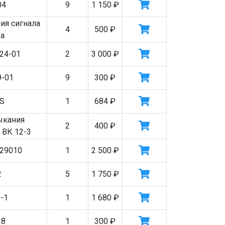
04
9
1 150
₽
ия сигнала
4
500
₽
а
24-01
2
3 000
₽
9-01
9
300
₽
S
1
684
₽
ыкания
2
400
₽
 ВК 12-3
29010
1
2 500
₽
2
5
1 750
₽
-1
1
1 680
₽
28
1
300
₽