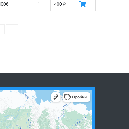
4008
1
400
₽
7
→