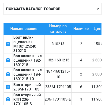
ПОКАЗАТЬ КАТАЛОГ ТОВАРОВ
Номер по
Наименование
Наличие
Цена
каталогу
Болт вилки
сцепления
310213
2
150
₽
М10х1,25х40
310213
Вал вилки выкл.
182-1601215
4
2 800
сцепления 182-
1601215
Вал вилки выкл.
184-1601215-
2
2 800
сцепления 184-
10
1601215-10
Вал вторичный
238М-1701105
6
11 300
238М-1701105
Вал вторичный
236-1701105-Б
3
11 900
КПП 236-
1701105-Б