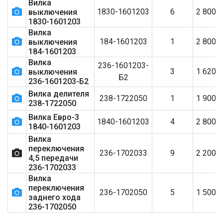
Вилка
1830-1601203
6
2 800
выключения
1830-1601203
Вилка
184-1601203
1
2 800
выключения
184-1601203
Вилка
236-1601203-
3
1 620
выключения
Б2
236-1601203-Б2
Вилка делителя
238-1722050
1
1 900
238-1722050
Вилка Евро-3
1840-1601203
4
2 800
1840-1601203
Вилка
переключения
236-1702033
9
2 200
4,5 передачи
236-1702033
Вилка
переключения
236-1702050
5
1 500
заднего хода
236-1702050