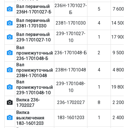
236Н-1701027-
Вал первичный
5
7 600
236Н-1701027-Б
Б
Вал первичный
2381-1701030
4
14 500
2381-1701030
239-1701027-
Вал первичный
1
17 900
239-1701027-10
10
Вал
236-1701048-Б
2
9 500
промежуточный
236-1701048-Б
Вал
238Н-1701048
4
4 800
промежуточный
238Н-1701048
Вал
239-1701048-
1
19 800
промежуточный
10
239-1701048-10
Вилка 236-
236-1702027
8
2 200
1702027
Вилка
183-1601203
1
2 400
выключения
183-1601203