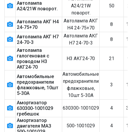
Автолампа
А24/21W
50
2
А24/21W поворот.
поворот.
Автолампа АКГ
Автолампа АКГ Н4
8
1
24-75+70
Н4 24-75+70
Автолампа АКГ
Автолампа АКГ Н7
8
1
24-70-3
Н7 24-70-3
Автолампа
галогеновая с
Н3 АКГ24-70
21
9
проводом Н3
АКГ24-70
Автомобильные
Автомобильные
предохранители
предохранители
3
1
флажковые, 10шт
флажковые,
5-30А
10шт 5-30А
Амортизатор
630300-1001029
4
3
630300-1001029
гребешок
Амортизатор
500-1001029
4
1
двигателя МАЗ
500-1001029