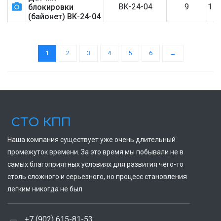
ВК-24-04
9
1 1
блокировки
(байонет) ВК-24-04
1
2
3
4
5
6
→
СТО КПП
Наша компания существует уже очень длительный
промежуток времени. За это время мы побывали не в
самых благоприятных условиях для развития чего-то
столь сложного и серьезного, но процесс становления
легким никогда не был
+7 (902) 615-81-53