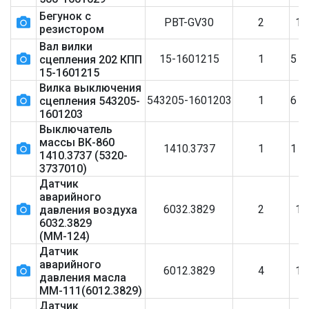
Бегунок с
PBT-GV30
2
1
резистором
Вал вилки
15-1601215
1
5 6
сцепления 202 КПП
15-1601215
Вилка выключения
543205-1601203
1
6 0
сцепления 543205-
1601203
Выключатель
массы ВК-860
1410.3737
1
1 5
1410.3737 (5320-
3737010)
Датчик
аварийного
6032.3829
2
1
давления воздуха
6032.3829
(ММ-124)
Датчик
аварийного
6012.3829
4
1
давления масла
ММ-111(6012.3829)
Датчик