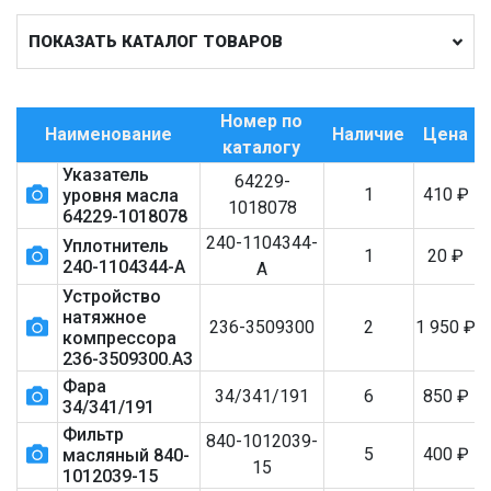
ПОКАЗАТЬ КАТАЛОГ ТОВАРОВ
Номер по
Наименование
Наличие
Цена
каталогу
Указатель
64229-
1
410
₽
уровня масла
1018078
64229-1018078
240-1104344-
Уплотнитель
1
20
₽
240-1104344-А
А
Устройство
натяжное
236-3509300
2
1 950
₽
компрессора
236-3509300.А3
Фара
34/341/191
6
850
₽
34/341/191
Фильтр
840-1012039-
5
400
₽
масляный 840-
15
1012039-15