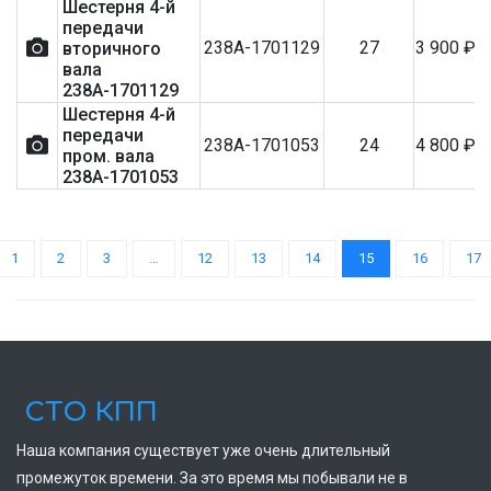
Шестерня 4-й
передачи
238А-1701129
27
3 900
₽
вторичного
вала
238А-1701129
Шестерня 4-й
передачи
238А-1701053
24
4 800
₽
пром. вала
238А-1701053
1
2
3
…
12
13
14
15
16
17
СТО КПП
Наша компания существует уже очень длительный
промежуток времени. За это время мы побывали не в