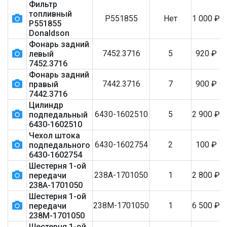
Фильтр
топливный
Р551855
Нет
1 000
₽
Р551855
Donaldson
Фонарь задний
7452.3716
5
920
₽
левый
7452.3716
Фонарь задний
7442.3716
7
900
₽
правый
7442.3716
Цилиндр
6430-1602510
5
2 900
₽
подпедальный
6430-1602510
Чехол штока
6430-1602754
2
100
₽
подпедального
6430-1602754
Шестерня 1-ой
238А-1701050
1
2 800
₽
передачи
238А-1701050
Шестерня 1-ой
238М-1701050
1
6 500
₽
передачи
238М-1701050
Шестерня 1-ой