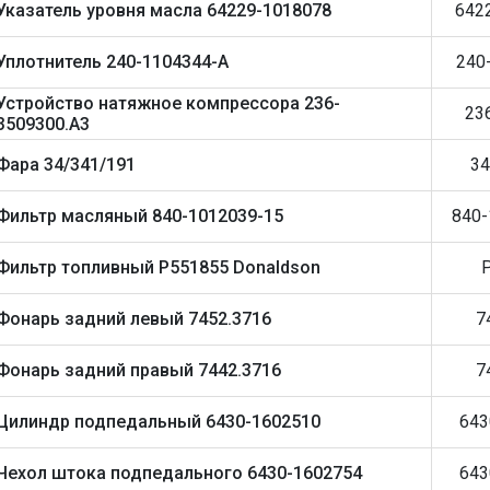
Указатель уровня масла 64229-1018078
642
Уплотнитель 240-1104344-А
240
Устройство натяжное компрессора 236-
23
3509300.А3
Фара 34/341/191
34
Фильтр масляный 840-1012039-15
840-
Фильтр топливный Р551855 Donaldson
Фонарь задний левый 7452.3716
7
Фонарь задний правый 7442.3716
7
Цилиндр подпедальный 6430-1602510
643
Чехол штока подпедального 6430-1602754
643