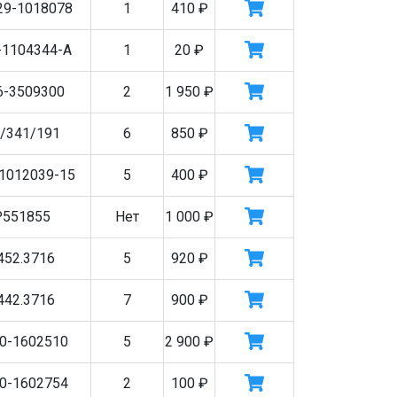
29-1018078
1
410
₽
-1104344-А
1
20
₽
6-3509300
2
1 950
₽
/341/191
6
850
₽
1012039-15
5
400
₽
Р551855
Нет
1 000
₽
452.3716
5
920
₽
442.3716
7
900
₽
0-1602510
5
2 900
₽
0-1602754
2
100
₽