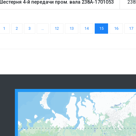
Шестерня 4-й передачи пром. вала 238А-1701053
238
1
2
3
…
12
13
14
15
16
17