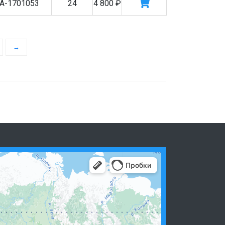
А-1701053
24
4 800
₽
→