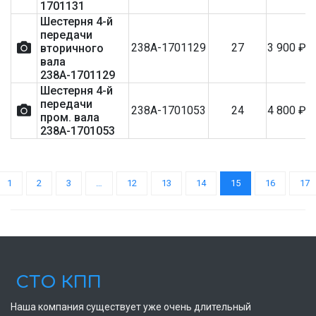
1701131
Шестерня 4-й
передачи
238А-1701129
27
3 900
₽
вторичного
вала
238А-1701129
Шестерня 4-й
передачи
238А-1701053
24
4 800
₽
пром. вала
238А-1701053
1
2
3
…
12
13
14
15
16
17
СТО КПП
Наша компания существует уже очень длительный