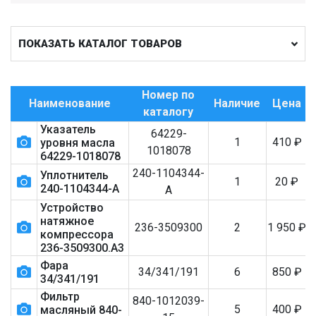
ПОКАЗАТЬ КАТАЛОГ ТОВАРОВ
Номер по
Наименование
Наличие
Цена
каталогу
Указатель
64229-
1
410
₽
уровня масла
1018078
64229-1018078
240-1104344-
Уплотнитель
1
20
₽
240-1104344-А
А
Устройство
натяжное
236-3509300
2
1 950
₽
компрессора
236-3509300.А3
Фара
34/341/191
6
850
₽
34/341/191
Фильтр
840-1012039-
5
400
₽
масляный 840-