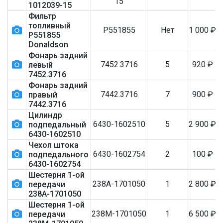
15
1012039-15
Фильтр
топливный
Р551855
Нет
1 000
₽
Р551855
Donaldson
Фонарь задний
7452.3716
5
920
₽
левый
7452.3716
Фонарь задний
7442.3716
7
900
₽
правый
7442.3716
Цилиндр
6430-1602510
5
2 900
₽
подпедальный
6430-1602510
Чехол штока
6430-1602754
2
100
₽
подпедального
6430-1602754
Шестерня 1-ой
238А-1701050
1
2 800
₽
передачи
238А-1701050
Шестерня 1-ой
238М-1701050
1
6 500
₽
передачи